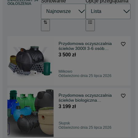
ZNALEŹLIŚMY 54
Sortowanie
Opcje przeglądania
OGŁOSZENIA
Przydomowa oczyszczalnia
ścieków 3000l 3-6 osób
DOSTAWA GRATIS
3 500 zł
Miłkowo
Odświeżono dnia 25 lipca 2026
Przydomowa oczyszczalnia
ścieków biologiczna
ekologiczna
3 199 zł
Słupsk
Odświeżono dnia 25 lipca 2026