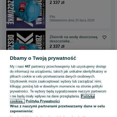
MIKRORETENCJA -
2 337 zł
dofinansowanie
Piła
Odświeżono dnia 25 lipca 2026
Zbiornik na wodę deszczową
deszczówkę
MIKRORETENCJA -
2 337 zł
dofinansowanie
Dbamy o Twoją prywatność
Toruń
Odświeżono dnia 25 lipca 2026
My i nasi
447
partnerzy przechowujemy lub uzyskujemy dostęp
do informacji na urządzeniu, takich jak unikalne identyfikatory w
plikach cookie w celu przetwarzania danych osobowych.
Zbiornik na wodę deszczową
Użytkownik może zaakceptować wybory lub zarządzać nimi,
deszczówkę
klikając poniżej lub w dowolnym momencie na stronie polityki
MIKRORETENCJA -
2 337 zł
prywatności. Te wybory będą sygnalizowane naszym partnerom
dofinansowanie
i nie będą miały wpływu na dane przeglądania.
Polityka
cookies,
Polityka Prywatności
Poznań, Chartowo
Wraz z naszymi partnerami przetwarzamy dane w celu
Odświeżono dnia 25 lipca 2026
zapewnienia: