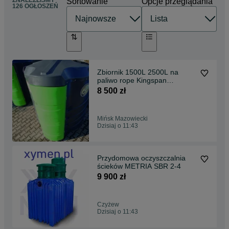
ZNALEŹLIŚMY
Sortowanie
Opcje przeglądania
126 OGŁOSZEŃ
Zbiornik 1500L 2500L na
paliwo rope Kingspan
FuelMaster DOSTAWA
8 500 zł
GRATIS
Mińsk Mazowiecki
Dzisiaj o 11:43
Przydomowa oczyszczalnia
ścieków METRIA SBR 2-4
9 900 zł
Czyżew
Dzisiaj o 11:43