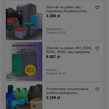
Zbiornik na paliwo olej
napędowy dwupłaszczowy
diesel ON
4 399 zł
Międzyrzecz
Dzisiaj o 11:43
Zbiornik na paliwo JFC 2500L
5000L 9000L olej napędowy
DOSTAWA GRATIS
8 487 zł
Kościan
Dzisiaj o 11:43
Przydomowa oczyszczalnia
ścieków biologiczna
ekologiczna
3 199 zł