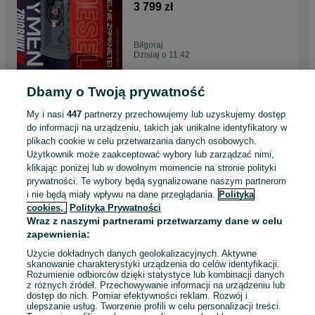
dwupłaszczowy DOSTAWA
3 799 zł
Biłgoraj
Dzisiaj o 11:42
Dbamy o Twoją prywatność
Zbiornik na paliwo olej
napędowy 1000l 1350l 1500l
My i nasi
447
partnerzy przechowujemy lub uzyskujemy dostęp
2500l 5000l 9000l
4 399 zł
do informacji na urządzeniu, takich jak unikalne identyfikatory w
plikach cookie w celu przetwarzania danych osobowych.
Użytkownik może zaakceptować wybory lub zarządzać nimi,
Polska Cerekiew
klikając poniżej lub w dowolnym momencie na stronie polityki
Dzisiaj o 11:42
prywatności. Te wybory będą sygnalizowane naszym partnerom
i nie będą miały wpływu na dane przeglądania.
Polityka
cookies,
Polityka Prywatności
Zbiornik na paliwo ropę 1500L
Wraz z naszymi partnerami przetwarzamy dane w celu
2500L 5000L 9000L dostawa
zapewnienia:
5 299 zł
Użycie dokładnych danych geolokalizacyjnych. Aktywne
skanowanie charakterystyki urządzenia do celów identyfikacji.
Rozumienie odbiorców dzięki statystyce lub kombinacji danych
Wojnicz
z różnych źródeł. Przechowywanie informacji na urządzeniu lub
Dzisiaj o 11:42
dostęp do nich. Pomiar efektywności reklam. Rozwój i
ulepszanie usług. Tworzenie profili w celu personalizacji treści.