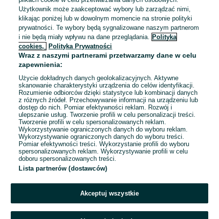
Użytkownik może zaakceptować wybory lub zarządzać nimi,
klikając poniżej lub w dowolnym momencie na stronie polityki
prywatności. Te wybory będą sygnalizowane naszym partnerom
i nie będą miały wpływu na dane przeglądania.
Polityka
cookies,
Polityka Prywatności
Wraz z naszymi partnerami przetwarzamy dane w celu
zapewnienia:
Użycie dokładnych danych geolokalizacyjnych. Aktywne
skanowanie charakterystyki urządzenia do celów identyfikacji.
Rozumienie odbiorców dzięki statystyce lub kombinacji danych
z różnych źródeł. Przechowywanie informacji na urządzeniu lub
dostęp do nich. Pomiar efektywności reklam. Rozwój i
ulepszanie usług. Tworzenie profili w celu personalizacji treści.
Tworzenie profili w celu spersonalizowanych reklam.
Wykorzystywanie ograniczonych danych do wyboru reklam.
Wykorzystywanie ograniczonych danych do wyboru treści.
Pomiar efektywności treści. Wykorzystanie profili do wyboru
spersonalizowanych reklam. Wykorzystywanie profili w celu
Sprzedający nie otrzymał jeszcze żadnych ocen
doboru spersonalizowanych treści.
Lista partnerów (dostawców)
Kup jeden z przedmiotów sprzedającego z Przesyłką OLX,
aby być jedną z pierwszych osób, która wystawi mu ocenę.
Akceptuj wszystkie
Jak działają oceny?