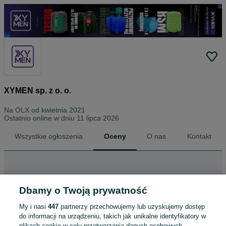
XYMEN sp. z o. o.
Na OLX od
kwietnia 2021
Ostatnio online w dniu 11 lipca 2026
Wszystkie ogłoszenia
Oceny
O nas
Kontakt
Dbamy o Twoją prywatność
My i nasi
447
partnerzy przechowujemy lub uzyskujemy dostęp
do informacji na urządzeniu, takich jak unikalne identyfikatory w
plikach cookie w celu przetwarzania danych osobowych.